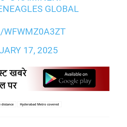
LENEAGLES GLOBAL
M/WFWMZ0A3ZT
UARY 17, 2025
 distance
Hyderabad Metro covered