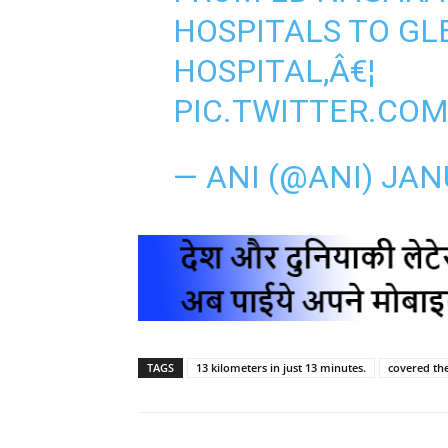
HOSPITALS TO G
HOSPITAL,Â€¦
PIC.TWITTER.CO
— ANI (@ANI)
JAN
TAGS
13 kilometers in just 13 minutes.
covered the