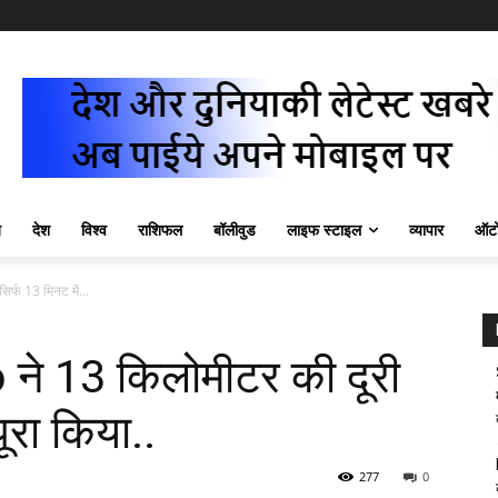
ज़
देश
विश्व
राशिफल
बॉलीवुड
लाइफ स्टाइल
व्यापार
ऑटो
्फ 13 मिनट में...
े 13 किलोमीटर की दूरी
ूरा किया..
277
0