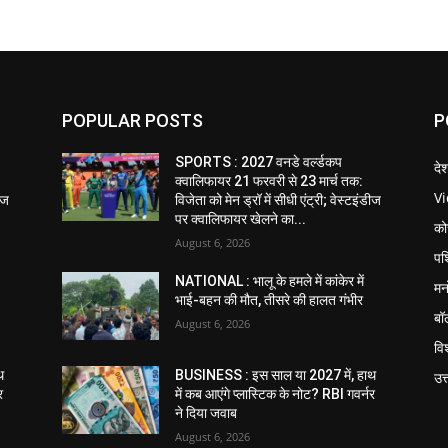
POPULAR POSTS
P
SPORTS : 2027 वनडे वर्ल्डकप
दे
क्वालिफायर 21 फरवरी से 23 मार्च तक:
V
डीज
विजेता को मेन ड्रॉ में सीधी एंट्री; वेस्टइंडीज
पर क्वालिफायर खेलने का...
को
August 6, 2026
पश
NATIONAL : भालू के हमले में कांकेर में
मन
भाई-बहन की मौत, तीसरे की हालत गंभीर
बॉ
August 6, 2026
विश
थ
BUSINESS : इस साल या 2027 में, हाथ
उत
र
में कब आएंगे प्लास्टिक के नोट? RBI गवर्नर
ने दिया जवाब
August 6, 2026