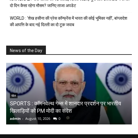
दो दिन कैसा रहेगा मौसम? जानिए ताजा अपडेट
WORLD : ‘शेख हसीना की प्रेस कॉन्फ्रेंस में भारत की कोई भूमिका नहीं’, बांग्लादेश
की आपत्ति के बाद नई दिल्ली का दो टूक जवाब
News of the Day
खेल
SPORTS : कॉमनवेल्थ गेम्स में शानदार प्रदर्शन पर भारतीय
N
खिलाड़ियों को PM मोदी का संदेश
त
admin
-
August 10, 2026
0
a