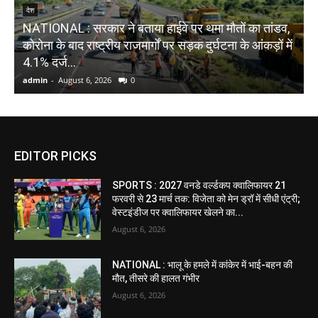
देश
NATIONAL : सरकार ने बताया हाईवे पर थमा मौतों का तांडव,
N
कोरोना के बाद राष्ट्रीय राजमार्गों पर सड़क दुर्घटना के आंकड़ों में
स
4.1% दर्ज...
स
admin
-
August 6, 2026
0
a
EDITOR PICKS
SPORTS : 2027 वनडे वर्ल्डकप क्वालिफायर 21
फरवरी से 23 मार्च तक: विजेता को मेन ड्रॉ में सीधी एंट्री;
वेस्टइंडीज पर क्वालिफायर खेलने का...
August 6, 2026
NATIONAL : भालू के हमले में कांकेर में भाई-बहन की
मौत, तीसरे की हालत गंभीर
August 6, 2026