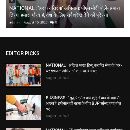
देश
NATIONAL : ‘हर घर तिरंगा’ अभियान: पीएम मोदी बोले- हमारा
B
तिरंगा हमारा गौरव है, देश के लिए सर्वश्रेष्ठ देने की प्रेरणा
इ
admin
-
August 10, 2026
0
a
EDITOR PICKS
NATIONAL : अखिल भारत हिन्दू क्रान्ति सेना के ‘घर-
घर गंगाजल अभियान’ का भव्य विमोचन
August 10, 2026
BUSINESS : ‘शुद्ध पेट्रोल क्या तुम्हारे बाप के यहां से
आएगा?’ इथेनॉल की बहस के बीच BJP सांसद क्या बोल
गए
August 10, 2026