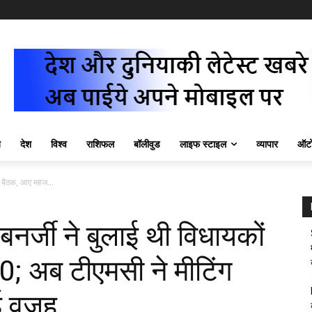
ज़
देश
विश्व
राशिफल
बॉलीवुड
लाइफ स्टाइल
व्यापार
ऑटो
 बैठक, आए महज...
्जी ने बुलाई थी विधायकों
; अब टीएमसी ने मीटिंग
ई वजह