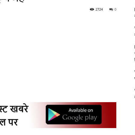
2724
0