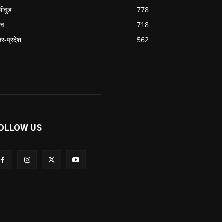
लीवुड
778
्व
718
्तर-प्रदेश
562
OLLOW US