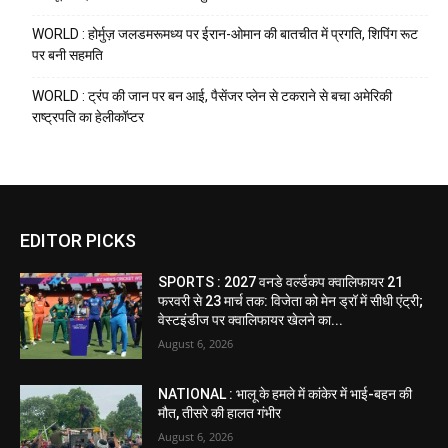
WORLD : होर्मुज़ जलडमरूमध्य पर ईरान-ओमान की बातचीत में प्रगति, शिपिंग रूट
पर बनी सहमति
WORLD : ट्रंप की जान पर बन आई, पैसेंजर प्लेन से टकराने से बचा अमेरिकी
राष्ट्रपति का हेलीकॉप्टर
EDITOR PICKS
SPORTS : 2027 वनडे वर्ल्डकप क्वालिफायर 21
फरवरी से 23 मार्च तक: विजेता को मेन ड्रॉ में सीधी एंट्री;
वेस्टइंडीज पर क्वालिफायर खेलने का...
August 6, 2026
NATIONAL : भालू के हमले में कांकेर में भाई-बहन की
मौत, तीसरे की हालत गंभीर
August 6, 2026