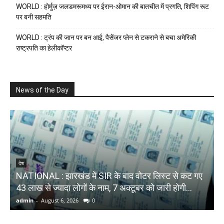
WORLD : होर्मुज़ जलडमरूमध्य पर ईरान-ओमान की बातचीत में प्रगति, शिपिंग रूट
पर बनी सहमति
WORLD : ट्रंप की जान पर बन आई, पैसेंजर प्लेन से टकराने से बचा अमेरिकी
राष्ट्रपति का हेलीकॉप्टर
News of the Day
देश
NATIONAL : झारखंड में SIR के बाद वोटर ल‍िस्‍ट से कट गए
N
43 लाख से ज्‍यादा लोगों के नाम, 7 अक्‍टूबर को जारी होगी...
त
admin
-
August 6, 2026
0
a