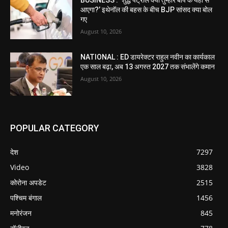
BUSINESS : ‘शुद्ध पेट्रोल क्या तुम्हारे बाप के यहां से
आएगा?’ इथेनॉल की बहस के बीच BJP सांसद क्या बोल
गए
August 10, 2026
NATIONAL : ED डायरेक्टर राहुल नवीन का कार्यकाल
एक साल बढ़ा, अब 13 अगस्त 2027 तक संभालेंगे कमान
August 10, 2026
POPULAR CATEGORY
देश
7297
Video
3828
कोरोना अपडेट
2515
पश्चिम बंगाल
1456
मनोरंजन
845