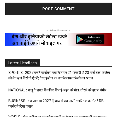
- Advertisement -
Latest Headlines
SPORTS : 2027 वनडे वर्ल्डकप क्वालिफायर 21 फरवरी से 23 मार्च तक: विजेता
को मेन ड्रॉ में सीधी एंट्री; वेस्टइंडीज पर क्वालिफायर खेलने का खतरा
NATIONAL : भालू के हमले में कांकेर में भाई-बहन की मौत, तीसरे की हालत गंभीर
BUSINESS : इस साल या 2027 में, हाथ में कब आएंगे प्लास्टिक के नोट? RBI
गवर्नर ने दिया जवाब
WORLD : शेख हसीना का बांग्लादेश वापसी का ऐलान, नए अध्याय की शुरुआत या