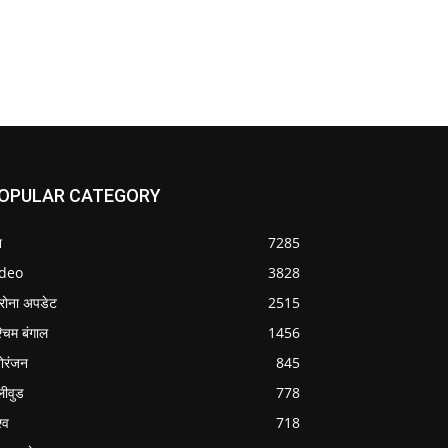
OPULAR CATEGORY
श
7285
ideo
3828
रोना अपडेट
2515
्चिम बंगाल
1456
ोरंजन
845
लीवुड
778
्व
718