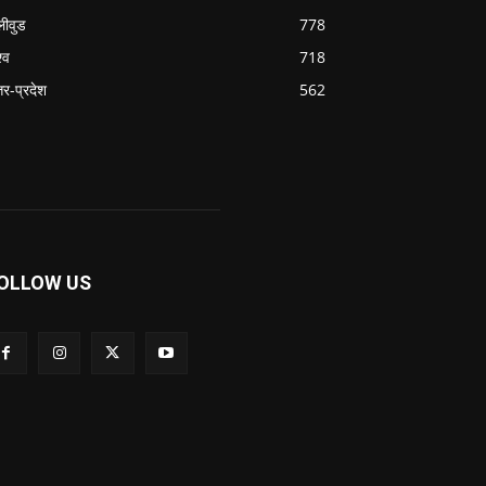
लीवुड
778
्व
718
्तर-प्रदेश
562
OLLOW US