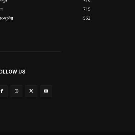
्व
715
्तर-प्रदेश
562
OLLOW US