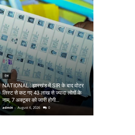
देश
देश
NATIONAL : सरका
NATIONAL : झारखंड में SIR के बाद वोटर
थमा मौतों का तांडव,
ल‍िस्‍ट से कट गए 43 लाख से ज्‍यादा लोगों के
राजमार्गों पर सड़क 
नाम, 7 अक्‍टूबर को जारी होगी...
दर्ज...
admin
-
August 6, 2026
0
admin
-
August 6, 20