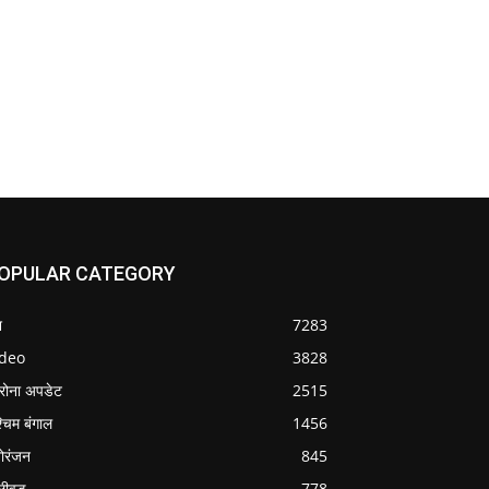
OPULAR CATEGORY
श
7283
ideo
3828
रोना अपडेट
2515
्चिम बंगाल
1456
ोरंजन
845
लीवुड
778