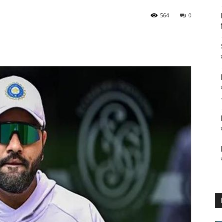
564
0