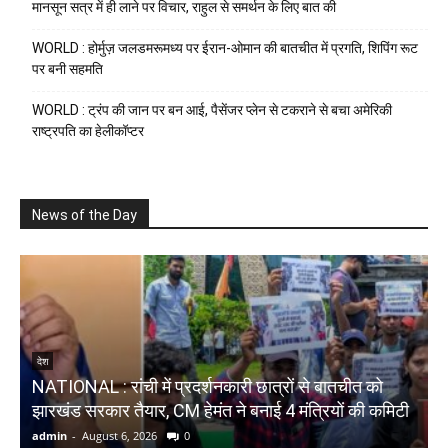
मानसून सत्र में ही लाने पर विचार, राहुल से समर्थन के लिए बात की
WORLD : होर्मुज़ जलडमरूमध्य पर ईरान-ओमान की बातचीत में प्रगति, शिपिंग रूट
पर बनी सहमति
WORLD : ट्रंप की जान पर बन आई, पैसेंजर प्लेन से टकराने से बचा अमेरिकी
राष्ट्रपति का हेलीकॉप्टर
News of the Day
N
देश
NATIONAL : रांची में प्रदर्शनकारी छात्रों से बातचीत को
स
झारखंड सरकार तैयार, CM हेमंत ने बनाई 4 मंत्रियों की कमिटी
admin
-
August 6, 2026
0
a