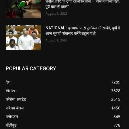
सवाल, कार की टंकी खोलकर बोले – ‘दाल में काला नहीं,
पूरी दाल ही काली’
August 8, 2026
NATIONAL : प्रयागराज से पूर्वांचल को साधेंगे, यूपी में
आज चुनावी शंखनाद करेंगे राहुल गांधी
August 8, 2026
POPULAR CATEGORY
देश
7289
Video
3828
कोरोना अपडेट
2515
पश्चिम बंगाल
1456
मनोरंजन
845
बॉलीवुड
778