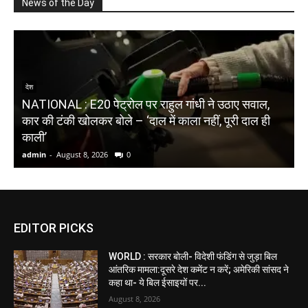
News of the Day
देश
NATIONAL : E20 पेट्रोल पर राहुल गांधी ने उठाए सवाल,
N
कार की टंकी खोलकर बोले – ‘दाल में काला नहीं, पूरी दाल ही
ब
काली’
भ
admin
-
August 8, 2026
0
a
EDITOR PICKS
WORLD : सरकार बोली- विदेशी फंडिंग से जुड़ा बिल
आंतरिक मामला:दूसरे देश कमेंट न करें; अमेरिकी सांसद ने
कहा था- ये बिल ईसाइयों पर...
August 8, 2026