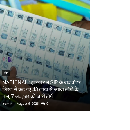
देश
देश
NATIONAL : झारखंड में SIR के बाद वोटर
NATIONAL : ‘मासूम
ल‍िस्‍ट से कट गए 43 लाख से ज्‍यादा लोगों के
रखकर न चलाएं सिय
नाम, 7 अक्‍टूबर को जारी होगी...
बीजेपी नेता संबित
admin
-
August 6, 2026
0
admin
-
August 6, 20