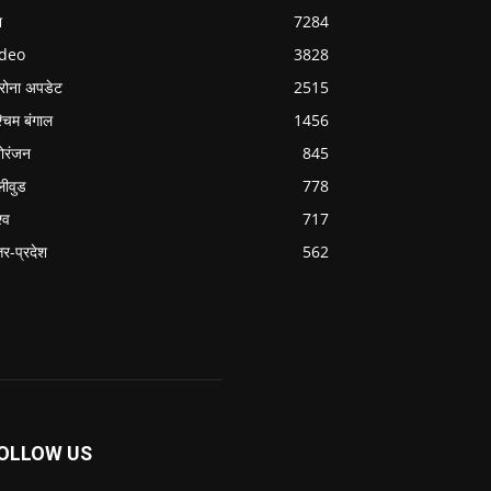
श
7284
ideo
3828
रोना अपडेट
2515
्चिम बंगाल
1456
ोरंजन
845
लीवुड
778
्व
717
्तर-प्रदेश
562
OLLOW US