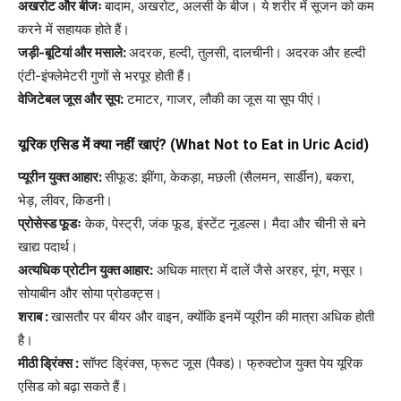
अखरोट और बीजः
बादाम, अखरोट, अलसी के बीज। ये शरीर में सूजन को कम
करने में सहायक होते हैं।
जड़ी-बूटियां और मसाले:
अदरक, हल्दी, तुलसी, दालचीनी। अदरक और हल्दी
एंटी-इंफ्लेमेटरी गुणों से भरपूर होती हैं।
वेजिटेबल जूस और सूप:
टमाटर, गाजर, लौकी का जूस या सूप पीएं।
यूरिक एसिड में क्या नहीं खाएं? (What Not to Eat in Uric Acid)
प्यूरीन युक्त आहार:
सीफूड: झींगा, केकड़ा, मछली (सैलमन, सार्डीन), बकरा,
भेड़, लीवर, किडनी।
प्रोसेस्ड फूडः
केक, पेस्ट्री, जंक फूड, इंस्टेंट नूडल्स। मैदा और चीनी से बने
खाद्य पदार्थ।
अत्यधिक प्रोटीन युक्त आहार:
अधिक मात्रा में दालें जैसे अरहर, मूंग, मसूर।
सोयाबीन और सोया प्रोडक्ट्स।
शराब :
खासतौर पर बीयर और वाइन, क्योंकि इनमें प्यूरीन की मात्रा अधिक होती
है।
मीठी ड्रिंक्स :
सॉफ्ट ड्रिंक्स, फ्रूट जूस (पैक्ड)। फ्रुक्टोज युक्त पेय यूरिक
एसिड को बढ़ा सकते हैं।