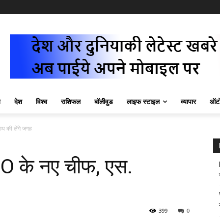
ज़
देश
विश्व
राशिफल
बॉलीवुड
लाइफ स्टाइल
व्यापार
ऑटो
थ की लेंगे जगह
SRO के नए चीफ, एस.
399
0