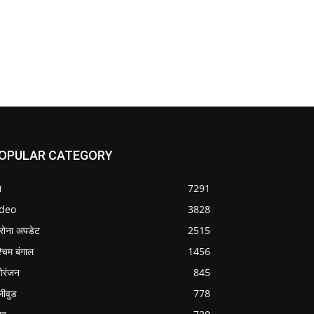
OPULAR CATEGORY
श
7291
ideo
3828
रोना अपडेट
2515
्चिम बंगाल
1456
ोरंजन
845
लीवुड
778