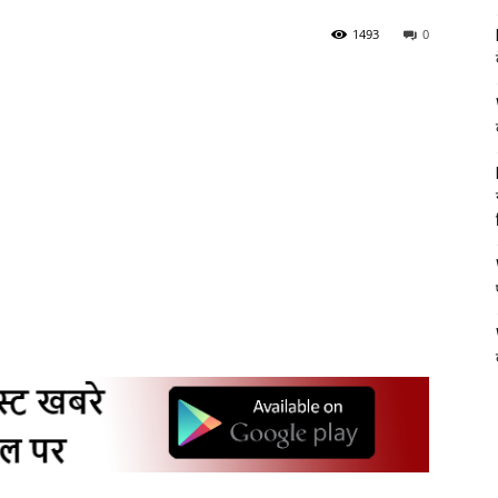
1493
0