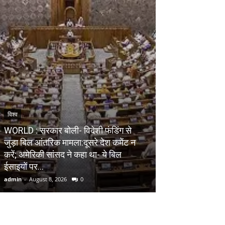
विश्व
देश
WORLD : सरकार बोली- विदेशी फंडिंग से
जुड़ा बिल आंतरिक मामला:दूसरे देश कमेंट न
NATIONAL : आईआई
करें; अमेरिकी सांसद ने कहा था- ये बिल
समारोह आज, पीएम म
ईसाइयों पर...
डिग्रियां और मेधाव
admin
-
August 8, 2026
0
admin
-
August 8, 20