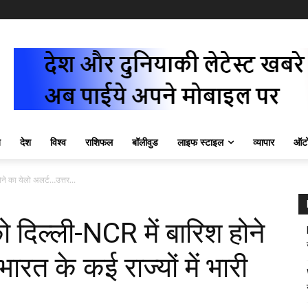
ज़
देश
विश्व
राशिफल
बॉलीवुड
लाइफ स्टाइल
व्यापार
ऑटो
े का येलो अलर्ट…उत्तर...
िल्ली-NCR में बारिश होने
ारत के कई राज्यों में भारी