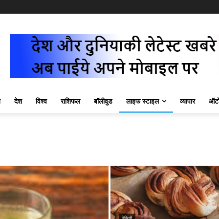
ज़
देश
विश्व
राशिफल
बॉलीवुड
लाइफ स्टाइल
व्यापार
ऑटो
रेसिपी