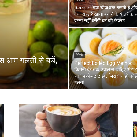
Recipe : क्या चीज बेक करनी है औ
क्या रोस्ट? खाना बनाने के ये तरीके सी
वरना नहीं बनेंगी घर की फेवरेट
रेसिपी
 इस आम गलती से बचें,
Perfect Boiled Egg Method:
कितनी देर तक उबालना चाहिए अंडा?
जानें परफेक्ट टाइम, जिससे न हो कोई
गलती