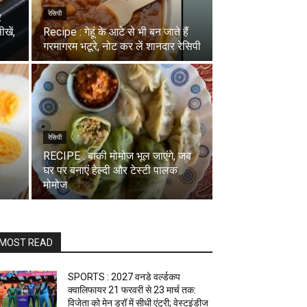
रेसिपी
र
खें,
Recipe : गेहूं के आटे से भी बन जाते हैं
गरमागरम भटूरे, नोट कर लें शानदार रेसिपी
रेसिपी
RECIPE : बाकी मोमोज भूल जाएंगे, जब
घर पर बनाएं हेल्दी और टेस्टी पालक
मोमोज
MOST READ
SPORTS : 2027 वनडे वर्ल्डकप
क्वालिफायर 21 फरवरी से 23 मार्च तक:
विजेता को मेन ड्रॉ में सीधी एंट्री; वेस्टइंडीज