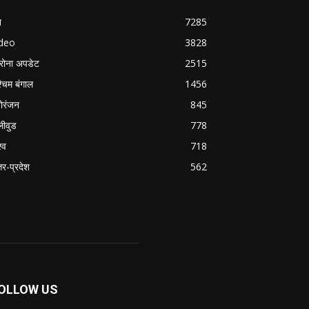
श
7285
ideo
3828
रोना अपडेट
2515
्चिम बंगाल
1456
ोरंजन
845
लीवुड
778
्व
718
्तर-प्रदेश
562
OLLOW US