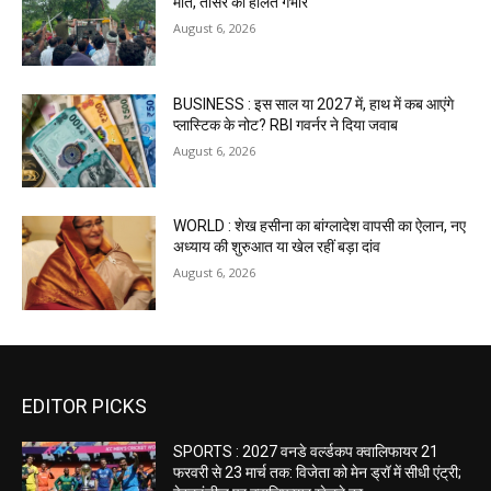
मौत, तीसरे की हालत गंभीर
August 6, 2026
BUSINESS : इस साल या 2027 में, हाथ में कब आएंगे
प्लास्टिक के नोट? RBI गवर्नर ने दिया जवाब
August 6, 2026
WORLD : शेख हसीना का बांग्लादेश वापसी का ऐलान, नए
अध्याय की शुरुआत या खेल रहीं बड़ा दांव
August 6, 2026
EDITOR PICKS
SPORTS : 2027 वनडे वर्ल्डकप क्वालिफायर 21
फरवरी से 23 मार्च तक: विजेता को मेन ड्रॉ में सीधी एंट्री;