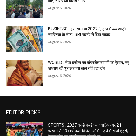
मौत, तीसरे की हालत गंभीर
August 6, 2026
BUSINESS : इस साल या 2027 में, हाथ में कब आएंगे
प्लास्टिक के नोट? RBI गवर्नर ने दिया जवाब
August 6, 2026
WORLD : शेख हसीना का बांग्लादेश वापसी का ऐलान, नए
अध्याय की शुरुआत या खेल रहीं बड़ा दांव
August 6, 2026
EDITOR PICKS
SPORTS : 2027 वनडे वर्ल्डकप क्वालिफायर 21
फरवरी से 23 मार्च तक: विजेता को मेन ड्रॉ में सीधी एंट्री;