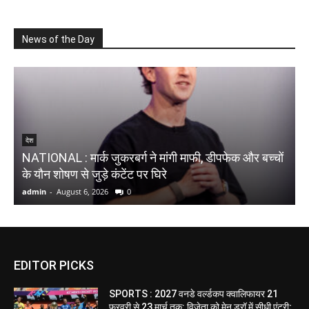
News of the Day
देश
NATIONAL : मार्क जुकरबर्ग ने मांगी माफी, डीपफेक और बच्चों
N
के यौन शोषण से जुड़े कंटेंट पर घिरे
झ
admin
-
August 6, 2026
0
a
EDITOR PICKS
SPORTS : 2027 वनडे वर्ल्डकप क्वालिफायर 21
फरवरी से 23 मार्च तक: विजेता को मेन ड्रॉ में सीधी एंट्री;