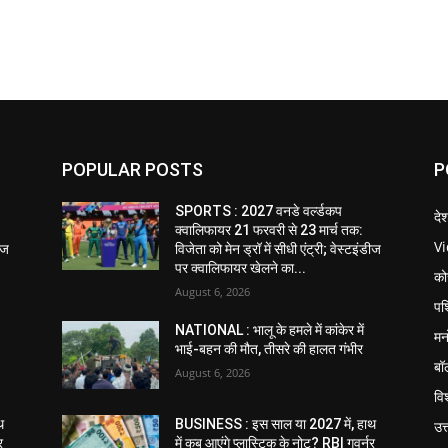
POPULAR POSTS
P
SPORTS : 2027 वनडे वर्ल्डकप
दे
क्वालिफायर 21 फरवरी से 23 मार्च तक:
V
डीज
विजेता को मेन ड्रॉ में सीधी एंट्री; वेस्टइंडीज
पर क्वालिफायर खेलने का...
को
August 6, 2026
पश
NATIONAL : भालू के हमले में कांकेर में
मन
भाई-बहन की मौत, तीसरे की हालत गंभीर
बॉ
August 6, 2026
विश
थ
BUSINESS : इस साल या 2027 में, हाथ
उत
र
में कब आएंगे प्लास्टिक के नोट? RBI गवर्नर