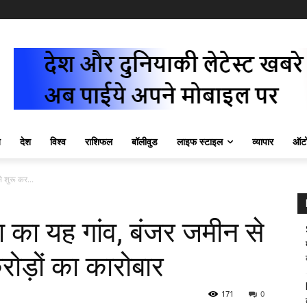
ज़
देश
विश्व
राशिफल
बॉलीवुड
लाइफ स्टाइल
व्यापार
ऑटो
े शुरू कर...
ा का यह गांव, बंजर जमीन से
ोड़ों का कारोबार
171
0