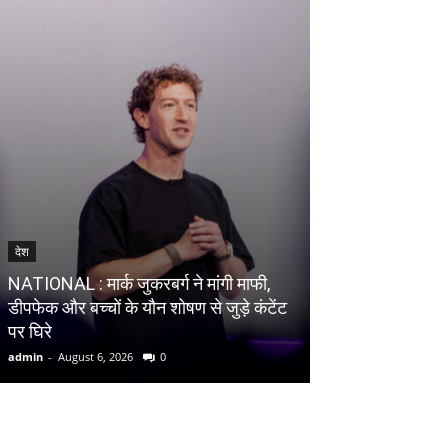
देश
देश
NATIONAL : अभि
NATIONAL : मार्क जुकरबर्ग ने मांगी माफी,
पॉलिटिकल पार्टी न
डीपफेक और बच्चों के यौन शोषण से जुड़े कंटेंट
पार्टी प्रेशर ग्रु
पर घिरे
जन-आंदोलन की ज
admin
-
August 6, 2026
0
admin
-
August 6, 20