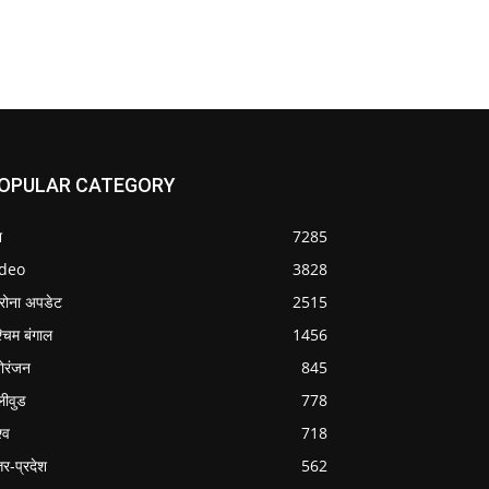
OPULAR CATEGORY
श
7285
ideo
3828
रोना अपडेट
2515
्चिम बंगाल
1456
ोरंजन
845
लीवुड
778
्व
718
्तर-प्रदेश
562