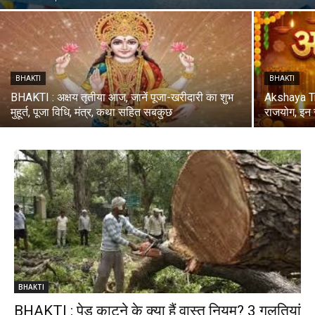
BHAKTI
BHAKTI
BHAKTI : अक्षय तृतीया आज, जानें पूजा-खरीदारी का शुभ
Akshaya Trit
मुहूर्त, पूजा विधि, मंत्र, कथा सहित सबकुछ
राजयोग, इन र
BHAKTI
BHAKTI : पेड़ काटने के क्या हैं वास्तु नियम? 3 गलतियां