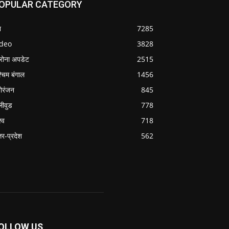
OPULAR CATEGORY
श
7285
ideo
3828
रोना अपडेट
2515
्चिम बंगाल
1456
ोरंजन
845
लीवुड
778
्व
718
्तर-प्रदेश
562
OLLOW US