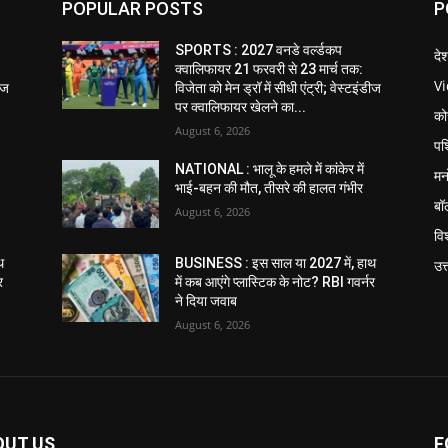
POPULAR POSTS
P
SPORTS : 2027 वनडे वर्ल्डकप
दे
क्वालिफायर 21 फरवरी से 23 मार्च तक:
V
डीज
विजेता को मेन ड्रॉ में सीधी एंट्री; वेस्टइंडीज
पर क्वालिफायर खेलने का...
को
August 6, 2026
पश
NATIONAL : भालू के हमले में कांकेर में
मन
भाई-बहन की मौत, तीसरे की हालत गंभीर
बॉ
August 6, 2026
विश
थ
BUSINESS : इस साल या 2027 में, हाथ
उत
र
में कब आएंगे प्लास्टिक के नोट? RBI गवर्नर
ने दिया जवाब
August 6, 2026
OUT US
F