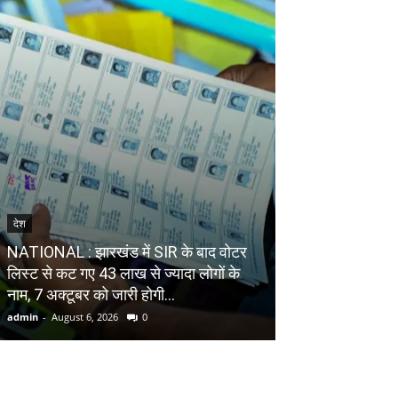
देश
विश्व
NATIONAL : झारखंड में SIR के बाद वोटर
WORLD : होर्मुज़
ल‍िस्‍ट से कट गए 43 लाख से ज्‍यादा लोगों के
ओमान की बातचीत मे
नाम, 7 अक्‍टूबर को जारी होगी...
बनी सहमति
admin
-
August 6, 2026
0
admin
-
August 6, 20