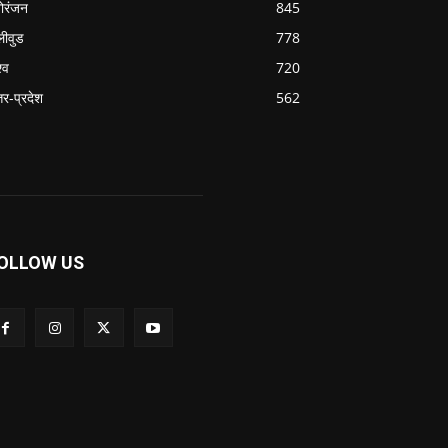
ोरंजन
845
लीवुड
778
्व
720
्तर-प्रदेश
562
OLLOW US