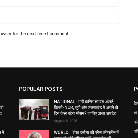
owser for the next time I comment.
POPULAR POSTS
P
NATIONAL : भारी बारिश का रेड अलर्ट,
दे
 दो
दिल्ली-NCR, यूपी और उत्तराखंड में अगले दो
V
ेट
दिन कैसा रहेगा मौसम? जानिए ताजा अपडेट
August 8, 2026
को
पश
में
WORLD : ‘शेख हसीना की प्रेस कॉन्फ्रेंस में