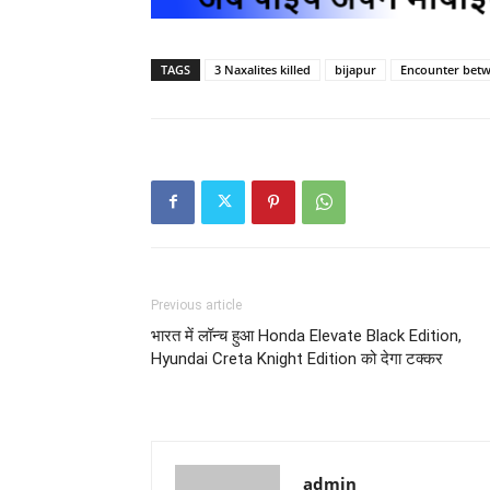
TAGS
3 Naxalites killed
bijapur
Encounter betw
Previous article
भारत में लॉन्च हुआ Honda Elevate Black Edition,
Hyundai Creta Knight Edition को देगा टक्कर
admin