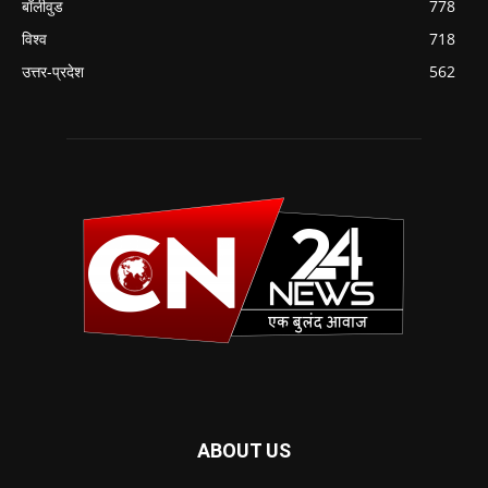
बॉलीवुड
778
विश्व
718
उत्तर-प्रदेश
562
ABOUT US