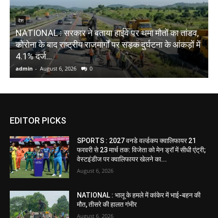
देश
NATIONAL : सरकार ने बताया हाईवे पर थमा मौतों का तांडव,
कोरोना के बाद राष्ट्रीय राजमार्गों पर सड़क दुर्घटना के आंकड़ों में
W
4.1% दर्ज...
ह
admin
-
August 6, 2026
0
a
EDITOR PICKS
SPORTS : 2027 वनडे वर्ल्डकप क्वालिफायर 21
फरवरी से 23 मार्च तक: विजेता को मेन ड्रॉ में सीधी एंट्री;
वेस्टइंडीज पर क्वालिफायर खेलने का...
August 6, 2026
NATIONAL : भालू के हमले में कांकेर में भाई-बहन की
मौत, तीसरे की हालत गंभीर
August 6, 2026