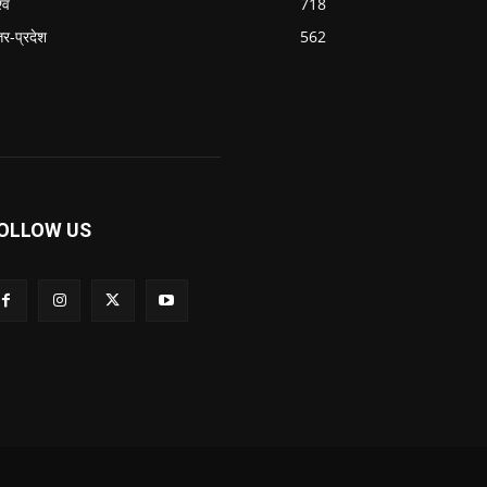
्व
718
्तर-प्रदेश
562
OLLOW US