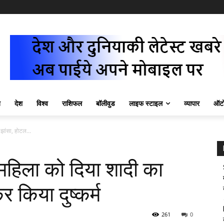
ज़
देश
विश्व
राशिफल
बॉलीवुड
लाइफ स्टाइल
व्यापार
ऑटो
 झांसा, होटल...
े महिला को दिया शादी का
र किया दुष्कर्म
261
0