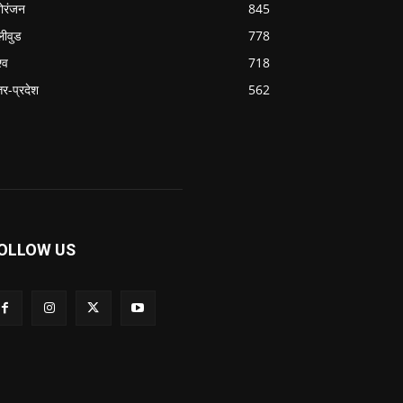
ोरंजन
845
लीवुड
778
्व
718
्तर-प्रदेश
562
OLLOW US