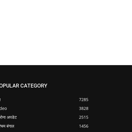
OPULAR CATEGORY
श
7285
ideo
3828
रोना अपडेट
2515
्चिम बंगाल
1456