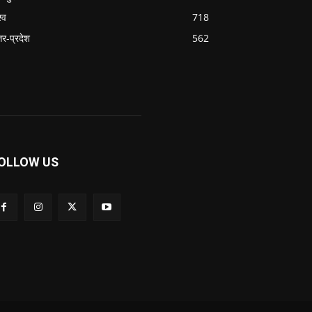
्व
718
्तर-प्रदेश
562
OLLOW US