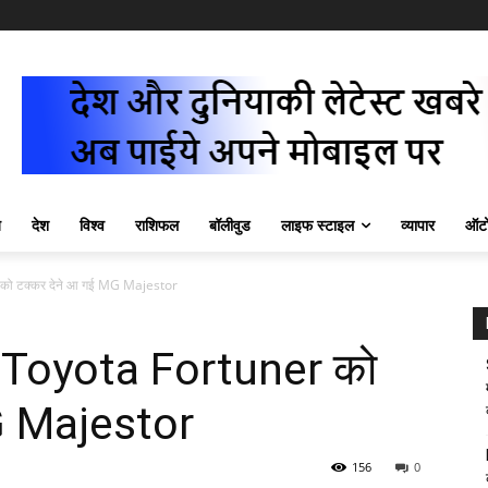
ज़
देश
विश्व
राशिफल
बॉलीवुड
लाइफ स्टाइल
व्यापार
ऑटो
को टक्कर देने आ गई MG Majestor
Toyota Fortuner को
G Majestor
156
0