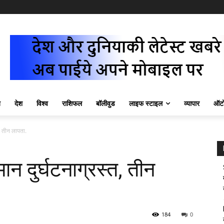
ज़
देश
विश्व
राशिफल
बॉलीवुड
लाइफ स्टाइल
व्यापार
ऑटो
ल, तीन लापता.
मान दुर्घटनाग्रस्त, तीन
184
0