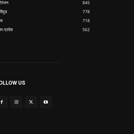
ोरंजन
845
लीवुड
778
्व
718
्तर-प्रदेश
562
OLLOW US