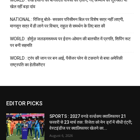
WORLD : शेख हसीना का बांग्लादेश वापसी का ऐलान, नए अध्याय की शुरुआत या
खेल रहीं बड़ा दांव
NATIONAL : रिजिजू बोले- सरकार परिसीमन बिल पर विशेष सत्र नहीं लाएगी,
मानसून सत्र में ही लाने पर विचार, राहुल से समर्थन के लिए बात की
WORLD : होर्मुज़ जलडमरूमध्य पर ईरान-ओमान की बातचीत में प्रगति, शिपिंग रूट
पर बनी सहमति
WORLD : ट्रंप की जान पर बन आई, पैसेंजर प्लेन से टकराने से बचा अमेरिकी
राष्ट्रपति का हेलीकॉप्टर
EDITOR PICKS
SPORTS : 2027 वनडे वर्ल्डकप क्वालिफायर 21
फरवरी से 23 मार्च तक: विजेता को मेन ड्रॉ में सीधी एंट्री;
वेस्टइंडीज पर क्वालिफायर खेलने का...
August 6, 2026