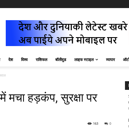
ज़
देश
विश्व
राशिफल
बॉलीवुड
लाइफ स्टाइल
व्यापार
ऑटो
 सवाल
 मचा हड़कंप, सुरक्षा पर
163
0