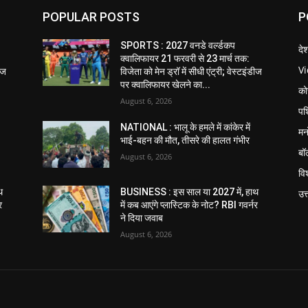
POPULAR POSTS
P
SPORTS : 2027 वनडे वर्ल्डकप
दे
क्वालिफायर 21 फरवरी से 23 मार्च तक:
V
डीज
विजेता को मेन ड्रॉ में सीधी एंट्री; वेस्टइंडीज
पर क्वालिफायर खेलने का...
को
August 6, 2026
पश
NATIONAL : भालू के हमले में कांकेर में
मन
भाई-बहन की मौत, तीसरे की हालत गंभीर
बॉ
August 6, 2026
विश
थ
BUSINESS : इस साल या 2027 में, हाथ
उत
र
में कब आएंगे प्लास्टिक के नोट? RBI गवर्नर
ने दिया जवाब
August 6, 2026