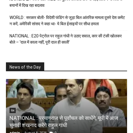
बयानों में दिख रहा बदलाव
WORLD : सरकार बोली- विदेशी फंडिंग से जुड़ा बिल आंतरिक मामला:दूसरे देश कमेंट
न करें; अमेरिकी सांसद ने कहा था- ये बिल ईसाइयों पर सीधा हमला
NATIONAL : E20 पेट्रोल पर राहुल गांधी ने उठाए सवाल, कार की टंकी खोलकर
बोले – ‘दाल में काला नहीं, पूरी दाल ही काली’
News of the Day
N
देश
NATIONAL : प्रयागराज से पूर्वांचल को साधेंगे, यूपी में आज
ब
चुनावी शंखनाद करेंगे राहुल गांधी
भ
admin
-
August 8, 2026
0
a