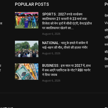
POPULAR POSTS
P
SPORTS : 2027 वनडे वर्ल्डकप
दे
क्वालिफायर 21 फरवरी से 23 मार्च तक:
V
डीज
विजेता को मेन ड्रॉ में सीधी एंट्री; वेस्टइंडीज
पर क्वालिफायर खेलने का...
को
August 6, 2026
पश
NATIONAL : भालू के हमले में कांकेर में
मन
भाई-बहन की मौत, तीसरे की हालत गंभीर
बॉ
August 6, 2026
विश
थ
BUSINESS : इस साल या 2027 में, हाथ
उत
र
में कब आएंगे प्लास्टिक के नोट? RBI गवर्नर
ने दिया जवाब
August 6, 2026