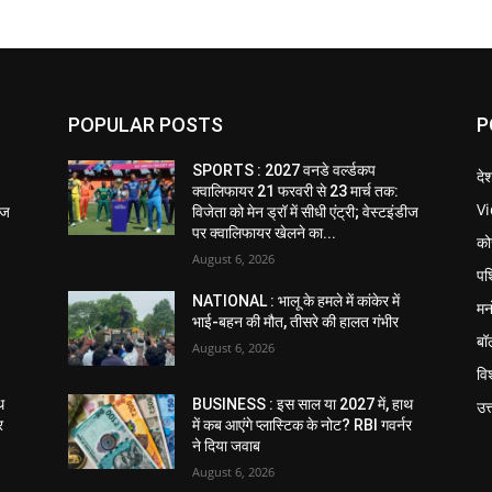
POPULAR POSTS
P
SPORTS : 2027 वनडे वर्ल्डकप
दे
क्वालिफायर 21 फरवरी से 23 मार्च तक:
V
डीज
विजेता को मेन ड्रॉ में सीधी एंट्री; वेस्टइंडीज
पर क्वालिफायर खेलने का...
को
August 6, 2026
पश
NATIONAL : भालू के हमले में कांकेर में
मन
भाई-बहन की मौत, तीसरे की हालत गंभीर
बॉ
August 6, 2026
विश
थ
BUSINESS : इस साल या 2027 में, हाथ
उत
र
में कब आएंगे प्लास्टिक के नोट? RBI गवर्नर
ने दिया जवाब
August 6, 2026