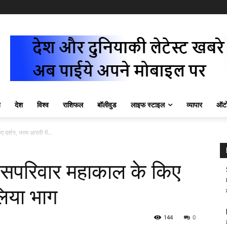
ज़
देश
विश्व
राशिफल
बॉलीवुड
लाइफ स्टाइल
व्यापार
ऑटो
 दर्शन, भस्म आरती में...
ने सपरिवार महाकाल के किए
लिया भाग
144
0