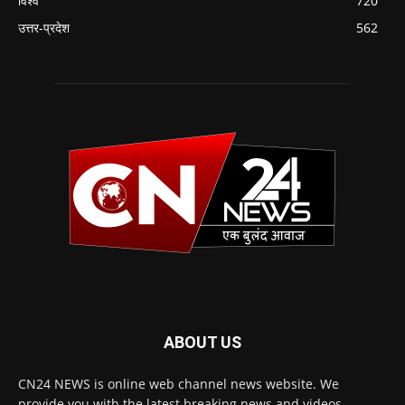
विश्व
720
उत्तर-प्रदेश
562
ABOUT US
CN24 NEWS is online web channel news website. We
provide you with the latest breaking news and videos